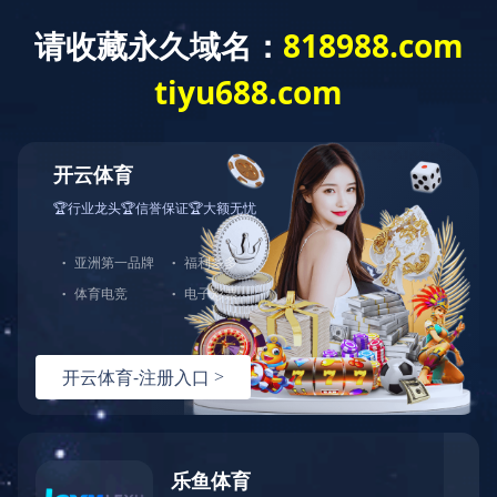
乐鱼平台
今天是
欢迎访问乐鱼平台-乐鱼(中国)一站式服务平台 网站！