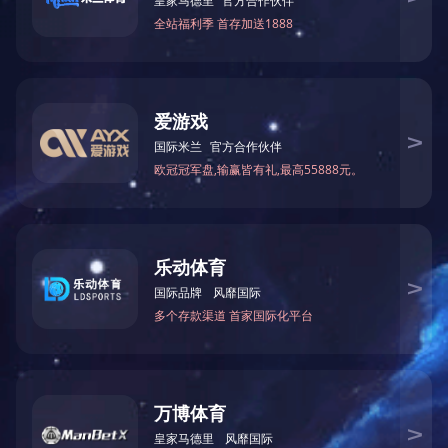
咨询党支部组织开展迎“七一”主题党日系列···
为庆祝中国共产党成立103周年，重温党的光辉历史，
为
感悟党的初心使命，以实际行动贯彻落实党的二十大精
做
神，弘扬革命传统、传承红色···
始