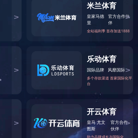
平台-乐鱼(中国)一站式服务平台
>
乐鱼平台
>
子乐鱼平台
通讯管线有限公司督导调研工作
950
台 ）党委委员、副总经理张岩及乐鱼平台-乐
。
行认真听取了工作报告，并就管线公司下一步
全面贯彻落实“稳中求进、以进促稳、先立
干劲，以更加高效的工作作风和更加务实的