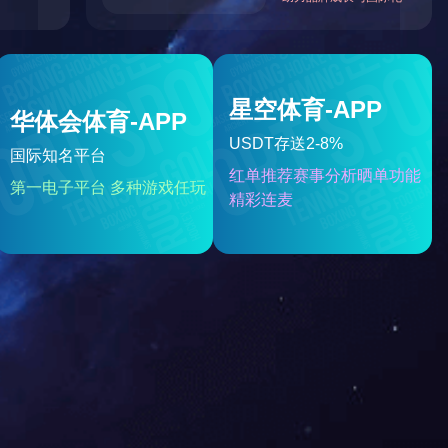
可持续发展，更要注重创新和差异化发展，
坚强保障。