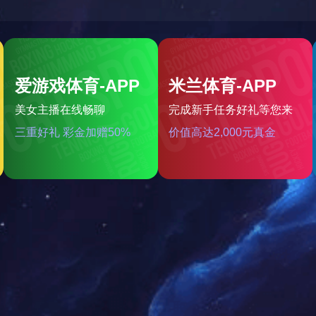
在今后的发展中，管线公司既要注重质量效益，注重长期
。
力推进下半年工作高质量发展，为公司和谐稳定发展提供