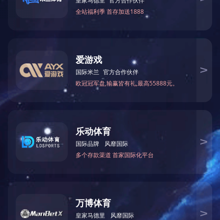
神，抢抓业务窗口期和重要时间节点，在有限的时间里一锤定音
把本文分享给您的朋友：
上一篇：
融资助力文博中心项目稳步推进
下一篇：
光大理财委托债权融资顺利到位
集团
乐鱼平台-乐鱼(中国)一站式服务平台
集团
地址：河南省郑州市郑东新区平安大道189号
组织
邮编：450046
领导
电话：0371-67188871
公司