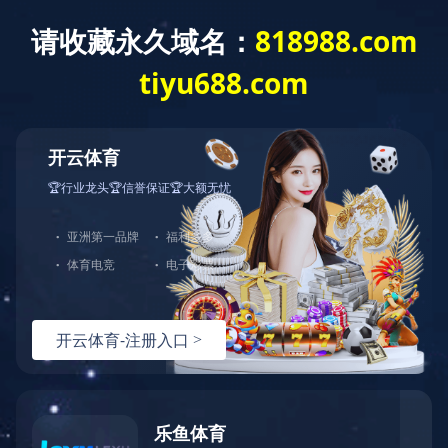
乐鱼平台
今天是
欢迎访问乐鱼平台-乐鱼(中国)一站式服务平台 网站！