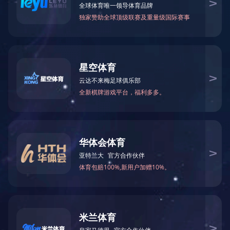
融资业务
公益性业务
经营性业务
招投标业务
乐鱼平台-乐鱼(
来源：本站 编辑：ad
新春佳节来临之际，融资管理部在乐鱼平台-乐鱼(中国)一站式
位博物馆项目贷款1亿元，及时保证了文博中心项目进程，为项
个好头，也为下一步公司业务发展奠定了坚实的基础。
2020年，为保证公司资金需求，融资管理部将继续密切关注
高效快速发展。一是广泛对接金融机构，研究和推进各类适合
充分地鼓励各家金融机构开展尽调、授信、报价等准备工作，通