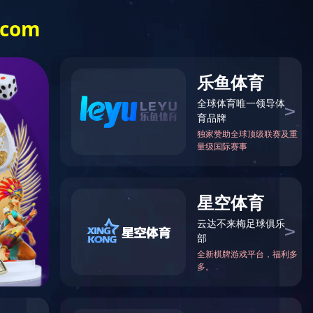
手机版
党的建设
平安建设
人力资源
乐鱼平台