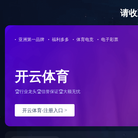
乐鱼平台
今天是
欢迎访问乐鱼平台-乐鱼(中国)一站式服务平台 