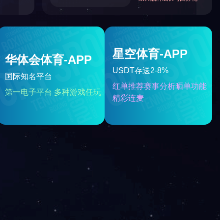
政策法规
国家政策法规
地方政策法规
扫描二维码