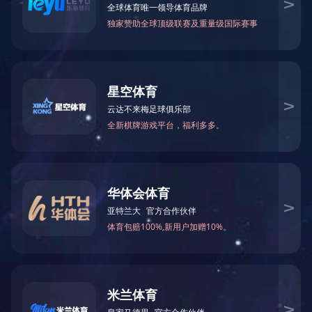
融资业务
公益性业务
经营性业务
招投标业务
202
来源：经营管理部 编辑
2022年4月26日，经营管理部在集团会议室召
告、赫喆文化等四家控股子公司的负责人汇报了各公司
2022年第一季度受国家总体经济形势影响，加之
及预期，与往年同期相比有不同程度下降，尤其是和基
四家公司的负责人认为，往年一季度也都是全年销售的
的，在国家降低准备金率后，房产调控政策预期放松，