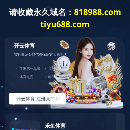
乐鱼平台
今天是
欢迎访问乐鱼平台-乐鱼(中国)一站式服务平台 网站！