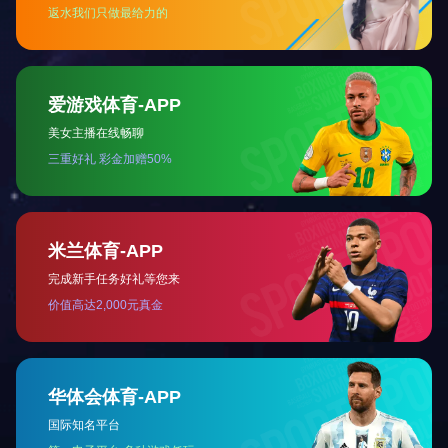
该项目的顺利建设为乐鱼平台-乐鱼(中国)一站式服务平台 
台 构建“融、投、建、管、还”全流程集团化运作的城市基础设
把本文分享给您的朋友：
上一篇：
三全路西延工程跨贾鲁河大桥顺利合龙
下一篇：
特事特办、创造速度奇迹 --洛达路（中原路-颖河路）绿