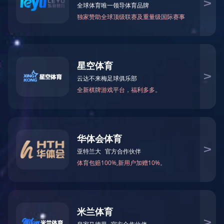
政府要闻
集团新闻
子乐鱼平台
建投文创｜晤
来源：本站 编辑：a
当漱玉词的清韵穿越千年，当宋式美学的雅致邂逅
有限公司、郑州美术馆策划，乐鱼平台-乐鱼(中国)一站
展，作为郑州首发的艺术赋能文旅标杆IP，将于2026
面。
词魂为引，解锁千古才女的精神宇宙。
李清照，这位中国文学史上的璀璨星辰，以“帘卷西
于她的精神印记。本次展览以李清照的词学遗产、人生轨