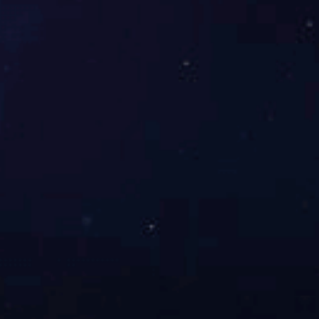
把本文分享给您的朋友：
上一篇：
乐鱼平台-乐鱼(中国)一站式服务平台 以扎实举措筑牢极
下一篇：
乐鱼平台-乐鱼(中国)一站式服务平台 召开2025年度