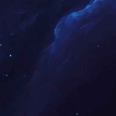
朋友们度过一个温馨、愉快且富有意义的节日，在繁忙
现了团队精神。人与自然融合的美育课，既让大家净化
力与优势，展现积极向上、热爱生活的精神面貌。