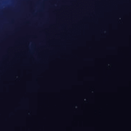
的生活中停下脚步，享受片刻的优雅与宁静。
了心灵，也陶冶了情操。大家纷纷表示，在今