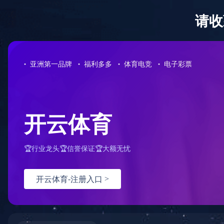
乐鱼平台
今天是
欢迎访问乐鱼平台-乐鱼(中国)一站式服务平台 