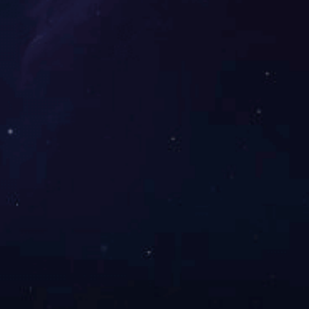
深入社区开展防范电信诈骗宣传活动
开