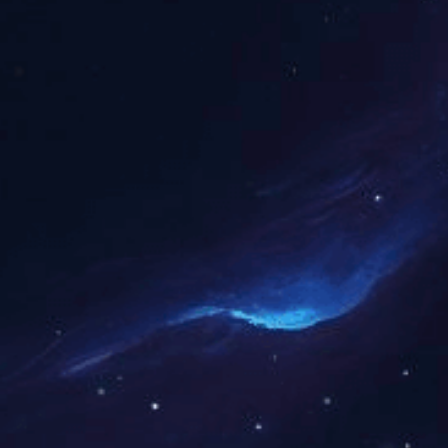
约。
通过此次插花活动，不仅让社区的女性
同时，提高了女同胞们艺术鉴赏能力，也展
后的工作中将更加积极地发挥好女同志的能