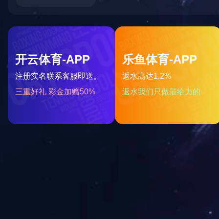
在满室芬芳中，乐鱼平台-乐鱼(中国)
型，利用手边不同颜色的鲜花、绿叶等精