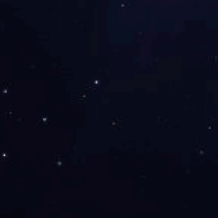
把本文分享给您的朋友：
上一篇：
建投集团市政工程建管中心组织开展钢结
下一篇：
以学促干 充电赋能 <br>乐鱼平台-乐鱼(
乐鱼平台-乐鱼(中国)一站式服务平台
地址：河南省郑州市郑东新区平安大道189号
邮编：450046
电话：0371-67188871
邮箱：jstzbgs@163.com