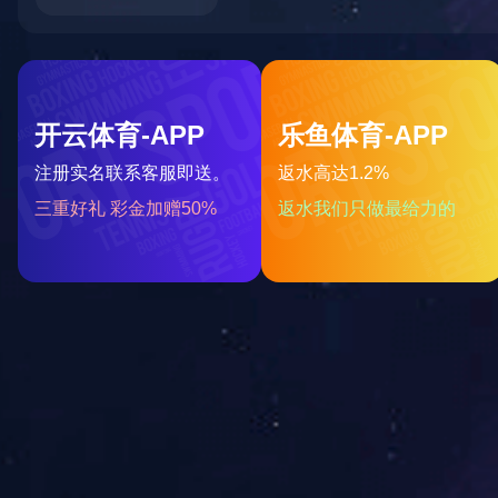
随后张炼书记一行与项目管理人员、施
重难点及下一步工作计划。最后张炼书记作
分认清项目建设的重要性与紧迫性，各单位
主体责任，全面加强施工现场管理，从严落
维稳工作，重点关注农民工工资保障，项目
坚决杜绝“吃拿卡要”现象，要在项目部醒
过程透明化，共同打造“廉洁工地”，筑牢“廉