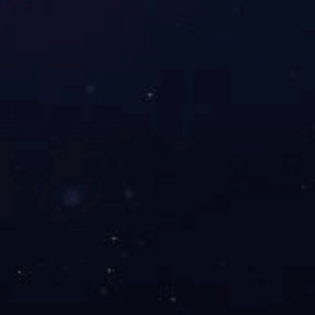
把本文分享给您的朋友：
上一篇：
乐鱼平台-乐鱼(中国)一站式服务平台 以扎实举措筑牢极
下一篇：
开展义务植树 拥抱绿水青山
集团
乐鱼平台-乐鱼(中国)一站式服务平台
集团
地址：河南省郑州市郑东新区平安大道189号
组织
邮编：450046
领导