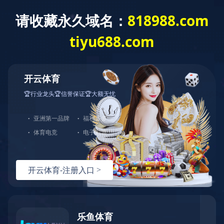
乐鱼平台
今天是
欢迎访问乐鱼平台-乐鱼(中国)一站式服务平台 网站！