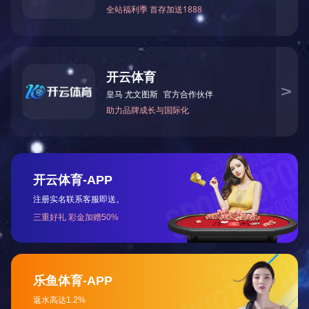
此次会议严格按照既定议程推进，机关一支部、市
书面述职。各位支部书记（负责人）紧扣抓基层党建工作
廉政防控、党建与业务融合等方面的履职实绩，也直面
的整改措施。