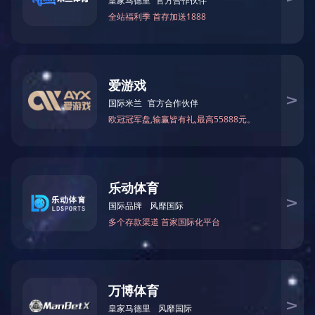
首先，乐鱼平台-乐鱼(中国)一站式服务平台 干部