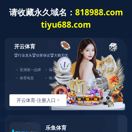
乐鱼平台
今天是
欢迎访问乐鱼平台-乐鱼(中国)一站式服务平台 网站！