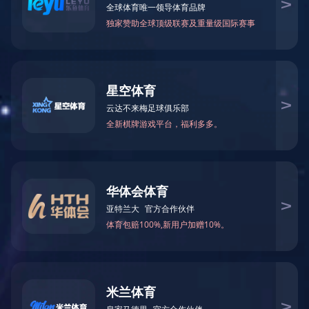
企业理念
文化活动
集团视频
乐鱼平台-乐鱼(中国)一站式服务
来源：党委办公室 编辑：
为深入学习宣传贯彻党的二十大精神，弘扬优秀传统
建投投资集团有限公司开展“我们的节日·元宵传统民俗文
余人参加了此次活动。