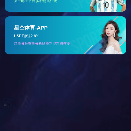
下一步，乐鱼平台-乐鱼(中国)一站式服务平台 将
样的群众性主题活动，引导干部职工丰富道德体验、增
以体制机制创新为动力，勇担当、快发展，展现新时期乐
的风貌，为国资国企改革向纵深发展贡献力量。